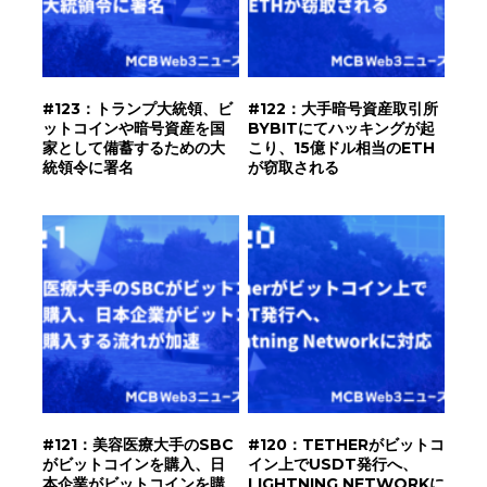
#123：トランプ大統領、ビ
#122：大手暗号資産取引所
ットコインや暗号資産を国
BYBITにてハッキングが起
家として備蓄するための大
こり、15億ドル相当のETH
統領令に署名
が窃取される
#121：美容医療大手のSBC
#120：TETHERがビットコ
がビットコインを購入、日
イン上でUSDT発行へ、
本企業がビットコインを購
LIGHTNING NETWORKに