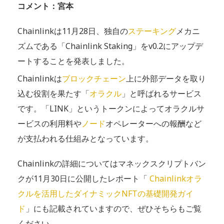
コメント：宮本
Chainlinkは11月28日、独自の
ステーキング
メカニ
ズムである「Chainlink Staking」をv0.2にアップデ
ートすることを発表しました。
Chainlinkは
ブロックチェーン
上に外部データを取り
込む役割を果たす「
オラクル
」と呼ばれるサービス
です。「LINK」というトークンによってオラクルサ
ービスの利用料や
ノード
オペレーターへの報酬など
が支払われる仕組みとなっています。
Chainlinkの詳細についてはマネックスクリプトバン
クが11月30日に公開したレポート「
Chainlinkオラ
クルを活用したダイナミックNFTの基礎開発ガイ
ド
」にも記載されていますので、ぜひそちらもご覧
ください。