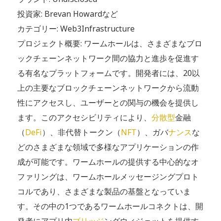
投資家: Brevan Howardなど
カテゴリー: Web3Infrastructure
プロジェクト概要: ワームホールは、さまざまなブロ
ックチェーンネットワーク間の協力と進歩を促進す
る有名なプラットフォームです。開発者には、20以
上の主要なブロックチェーンネットワークから流動
性にアクセスし、ユーザーとの関与の機会を提供し
ます。このアクセシビリティにより、
分散型
金融
（
DeFi
）、非代替トークン（
NFT
）、ガバ
ナンス
な
どのさまざまな領域で多様なアプリケーションの作
成が可能です。ワームホールの提供する中心的なオ
ファリングは、ワームホールメッセージングプロト
コルであり、さまざまな製品の基盤となっていま
す。その中の1つであるワームホールコネクトは、開
発者にアプリ内
ブリッジ
ングウィジェットを提供す