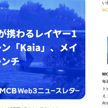
い
MC
MC
毎
ト
え
向