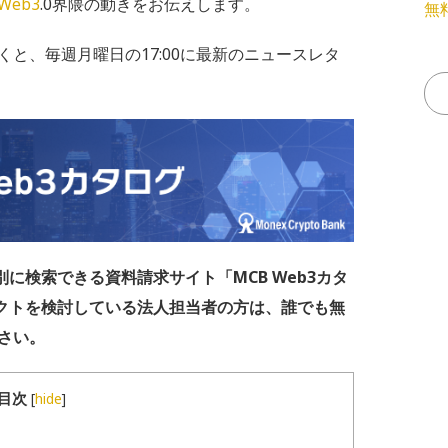
Web3
.0界隈の動きをお伝えします。
無
くと、毎週月曜日の17:00に最新のニュースレタ
に検索できる資料請求サイト「MCB Web3カタ
ェクトを検討している法人担当者の方は、誰でも無
さい。
目次
[
hide
]