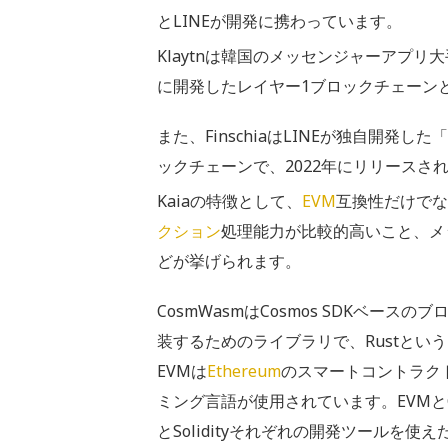
とLINEが開発に携わっています。
Klaytnは韓国のメッセンジャーアプリ大手であ
に開発したレイヤー1ブロックチェーン
また、FinschiaはLINEが独自開発した「
ックチェーンで、2022年にリリースさ
Kaiaの特徴として、
EVM
互換性だけでな
クション
処理能力が比較的高いこと、メ
どが挙げられます。
CosmWasmはCosmos SDKベース
装するためのライブラリで、Rustとい
EVMは
Ethereum
のスマートコントラクト
ミング言語が使用されています。EVMとC
とSolidityそれぞれの開発ツールを使えた