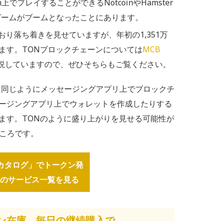
上でプレイすることができるNotcoinやHamster
rn」ゲームがブームとなったことにあります。
ており落ち着きを見せていますが、年初の1,351万
ます。TONブロックチェーンについては
MCB
説していますので、ぜひそちらもご覧ください。
Nと同じようにメッセージングアプリ上でブロックチ
ージングアプリ上でウォレットを作成したりする
ます。TONのように盛り上がりを見せる可能性が
ところです。
b3カタログ」でトークン発
のサービス一覧を見る
ン在庫、毎日の継続購入で