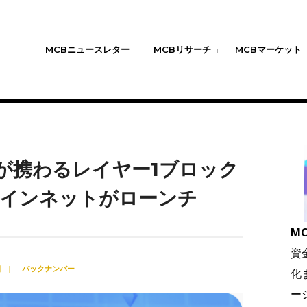
MCBニュースレター
MCBリサーチ
MCBマーケット
kaoが携わるレイヤー1ブロック
メインネットがローンチ
MC
資
日
|
バックナンバー
化
ー