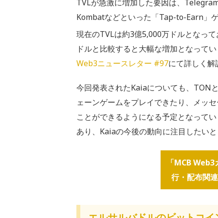
TVLが急激に増加した要因は、Telegram
Kombatなどといった「Tap-to-Ea
現在のTVLは約3億5,000万ドルとなっ
ドルと比較すると大幅な増加となってい
Web3ニュースレター #97
にて詳しく解
今回発表されたKaiaについても、TO
ェーンゲームをプレイできたり、メッセ
ことができるようになる予定となってい
あり、Kaiaの今後の動向に注目したい
「MCB We
行・配布関連
エルサルバドルのビットコイ