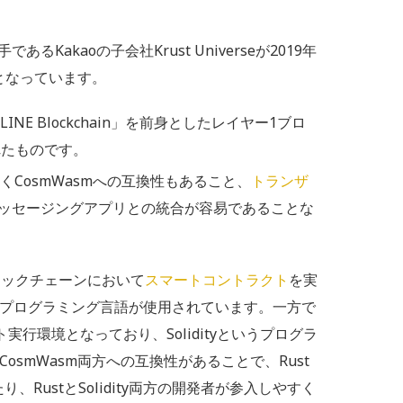
るKakaoの子会社Krust Universeが2019年
となっています。
LINE Blockchain」を前身としたレイヤー1ブロ
れたものです。
くCosmWasmへの互換性もあること、
トランザ
ッセージングアプリとの統合が容易であることな
のブロックチェーンにおいて
スマートコントラクト
を実
うプログラミング言語が使用されています。一方で
実行環境となっており、Solidityというプログラ
osmWasm両方への互換性があることで、Rust
り、RustとSolidity両方の開発者が参入しやすく