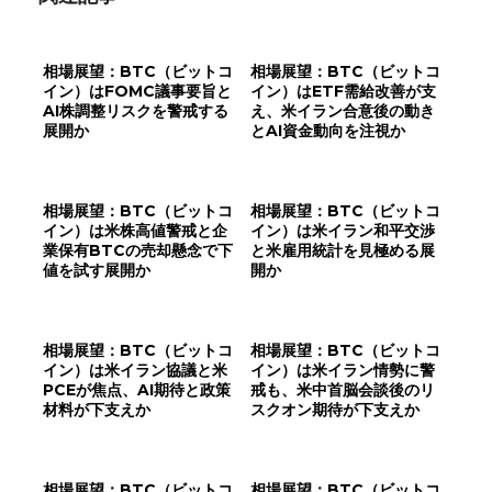
相場展望：BTC（ビットコ
相場展望：BTC（ビットコ
イン）はFOMC議事要旨と
イン）はETF需給改善が支
AI株調整リスクを警戒する
え、米イラン合意後の動き
展開か
とAI資金動向を注視か
相場展望：BTC（ビットコ
相場展望：BTC（ビットコ
イン）は米株高値警戒と企
イン）は米イラン和平交渉
業保有BTCの売却懸念で下
と米雇用統計を見極める展
値を試す展開か
開か
相場展望：BTC（ビットコ
相場展望：BTC（ビットコ
イン）は米イラン協議と米
イン）は米イラン情勢に警
PCEが焦点、AI期待と政策
戒も、米中首脳会談後のリ
材料が下支えか
スクオン期待が下支えか
相場展望：BTC（ビットコ
相場展望：BTC（ビットコ