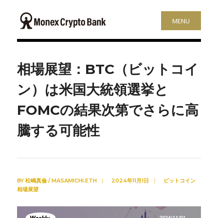
MENU
相場展望：BTC（ビットコイ
ン）は米国大統領選挙と
FOMCの結果次第でさらに高
騰する可能性
BY
松嶋真倫 / MASAMICHI.ETH
|
2024年11月1日
|
ビットコイン
相場展望