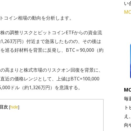
い
MC
トコイン相場の動向を分析します。
連株の調整リスクとビットコインETFからの資金流
（約1,263万円）付近まで急落したものの、その後は
巡る好材料を背景に反発し、BTC＝90,000（約
測の高まりと株式市場のリスクオン回復を背景に、
の価格レンジとして、上値はBTC=100,000
5,000ドル（約1,326万円）を意識する。
MC
毎
目次
[
hide
]
ト
え
向