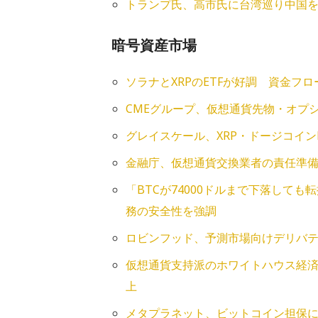
トランプ氏、高市氏に台湾巡り中国を
暗号資産市場
ソラナとXRPのETFが好調 資金フ
CMEグループ、仮想通貨先物・オプ
グレイスケール、XRP・ドージコイン
金融庁、仮想通貨交換業者の責任準
「BTCが74000ドルまで下落しても
務の安全性を強調
ロビンフッド、予測市場向けデリバテ
仮想通貨支持派のホワイトハウス経済
上
メタプラネット、ビットコイン担保に