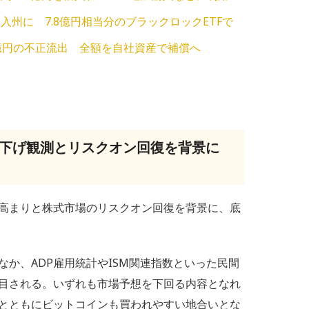
州に 7.8億円相当分のブラックロックETFで
億円の不正流出 全額を自社資産で補償へ
利下げ観測とリスクオン回復を背景に
高まりと株式市場のリスクオン回復を背景に、底
か、ADP雇用統計やISM関連指数といった民間
目される。いずれも市場予想を下回る内容となれ
とともにビットコインも買われやすい地合いとな