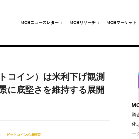
MCBニュースレター
MCBリサーチ
MCBマーケット
ットコイン）は米利下げ観測
景に底堅さを維持する展開
MC
資
化
ー
|
ビットコイン相場展望