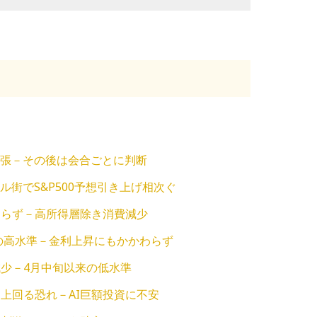
主張－その後は会合ごとに判断
ル街でS&P500予想引き上げ相次ぐ
わらず－高所得層除き消費減少
来の高水準－金利上昇にもかかわらず
少－4月中旬以来の低水準
上回る恐れ－AI巨額投資に不安