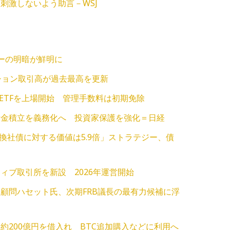
刺激しないよう助言－WSJ
ローの明暗が鮮明に
ション取引高が過去最高を更新
ETFを上場開始 管理手数料は初期免除
備金積立を義務化へ 投資家保護を強化＝日経
転換社債に対する価値は5.9倍」ストラテジー、債
ィブ取引所を新設 2026年運営開始
顧問ハセット氏、次期FRB議長の最有力候補に浮
約200億円を借入れ BTC追加購入などに利用へ