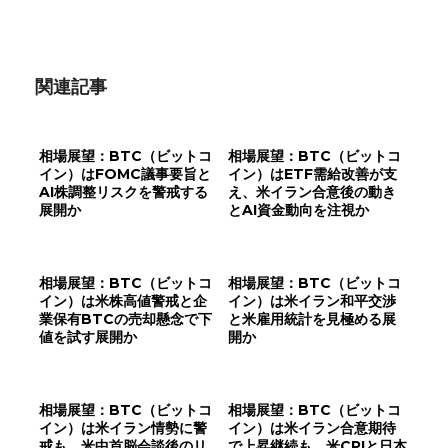
関連記事
相場展望：BTC（ビットコ
相場展望：BTC（ビットコ
イン）はFOMC議事要旨と
イン）はETF需給改善が支
AI株調整リスクを警戒する
え、米イラン合意後の動き
展開か
とAI資金動向を注視か
相場展望：BTC（ビットコ
相場展望：BTC（ビットコ
イン）は米株高値警戒と企
イン）は米イラン和平交渉
業保有BTCの売却懸念で下
と米雇用統計を見極める展
値を試す展開か
開か
相場展望：BTC（ビットコ
相場展望：BTC（ビットコ
イン）は米イラン情勢に警
イン）は米イラン合意期待
戒も、米中首脳会談後のリ
で上昇継続も、米CPIと日本