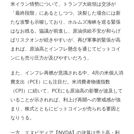
米イラン情勢について、トランプ大統領は交渉が
「最終段階」にあるとしつつ、決裂した場合には新
たな攻撃も示唆しており、ホルムズ海峡を巡る緊張
はなお残る。協議が前進し、原油供給不安が和らげ
ばリスクオンが続きやすいが、再び軍事的緊張が高
まれば、原油高とインフレ懸念を通じてビットコイ
ンにも売り圧力が及びやすいだろう。
また、インフレ再燃が意識される中、4月の米個人消
費支出（PCE）にも注目だ。米消費者物価指数
（CPI）に続いて、PCEにも原油高の影響が波及して
いることが示されれば、利上げ再開への警戒感が強
まり、株式とともにビットコインが売られる要因と
なりうる。
一方、エヌビディア【NVDA】の決算は売上高・利