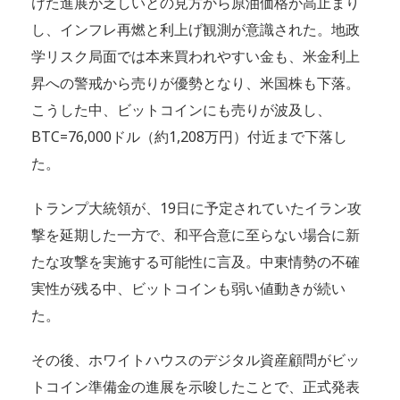
けた進展が乏しいとの見方から原油価格が高止まり
し、インフレ再燃と利上げ観測が意識された。地政
学リスク局面では本来買われやすい金も、米金利上
昇への警戒から売りが優勢となり、米国株も下落。
こうした中、ビットコインにも売りが波及し、
BTC=76,000ドル（約1,208万円）付近まで下落し
た。
トランプ大統領が、19日に予定されていたイラン攻
撃を延期した一方で、和平合意に至らない場合に新
たな攻撃を実施する可能性に言及。中東情勢の不確
実性が残る中、ビットコインも弱い値動きが続い
た。
その後、ホワイトハウスのデジタル資産顧問がビッ
トコイン準備金の進展を示唆したことで、正式発表