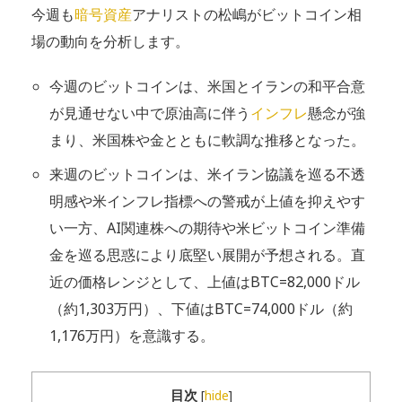
今週も
暗号資産
アナリストの松嶋がビットコイン相
場の動向を分析します。
今週のビットコインは、米国とイランの和平合意
が見通せない中で原油高に伴う
インフレ
懸念が強
まり、米国株や金とともに軟調な推移となった。
来週のビットコインは、米イラン協議を巡る不透
明感や米インフレ指標への警戒が上値を抑えやす
い一方、AI関連株への期待や米ビットコイン準備
金を巡る思惑により底堅い展開が予想される。直
近の価格レンジとして、上値はBTC=82,000ドル
（約1,303万円）、下値はBTC=74,000ドル（約
1,176万円）を意識する。
目次
[
hide
]