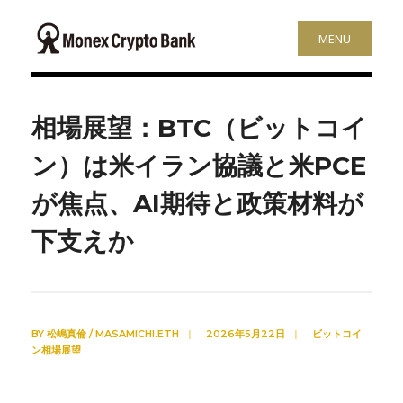
MENU
相場展望：BTC（ビットコイ
ン）は米イラン協議と米PCE
が焦点、AI期待と政策材料が
下支えか
BY
松嶋真倫 / MASAMICHI.ETH
|
2026年5月22日
|
ビットコイ
ン相場展望