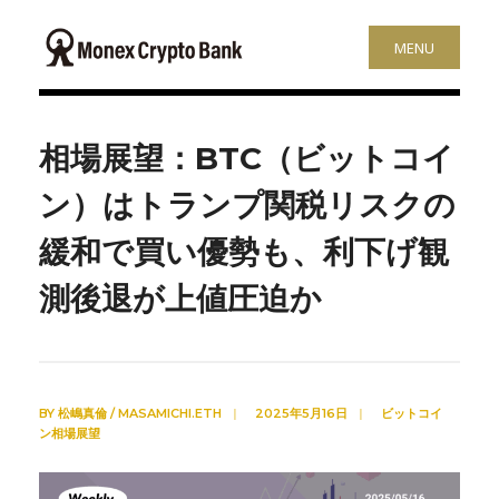
MENU
相場展望：BTC（ビットコイ
ン）はトランプ関税リスクの
緩和で買い優勢も、利下げ観
測後退が上値圧迫か
BY
松嶋真倫 / MASAMICHI.ETH
|
2025年5月16日
|
ビットコイ
ン相場展望