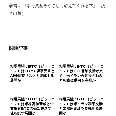
著書： 『暗号資産をやさしく教えてくれる本』（あ
さ出版）
関連記事
相場展望：BTC（ビットコ
相場展望：BTC（ビットコ
イン）はFOMC議事要旨と
イン）はETF需給改善が支
AI株調整リスクを警戒する
え、米イラン合意後の動き
展開か
とAI資金動向を注視か
相場展望：BTC（ビットコ
相場展望：BTC（ビットコ
イン）は米株高値警戒と企
イン）は米イラン和平交渉
業保有BTCの売却懸念で下
と米雇用統計を見極める展
値を試す展開か
開か