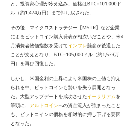
と、投資家心理が冷え込み、価格はBTC=101,000ド
ル（約1,474万円）まで押し戻された。
その後、マイクロストラテジー【MSTR】など企業
によるビットコイン購入発表が相次いだことや、米4
月消費者物価指数を受けて
インフレ
懸念が後退した
ことが支えとなり、BTC=105,000ドル（約1,533万
円）を再び回復した。
しかし、米国金利の上昇により米国株の上値も抑え
られる中、ビットコインも勢いを失う展開となっ
た。大型アップデートを成功させた
イーサリアム
を
筆頭に、
アルトコイン
への資金流入が強まったこと
も、ビットコインの価格を相対的に押し下げる要因
となった。