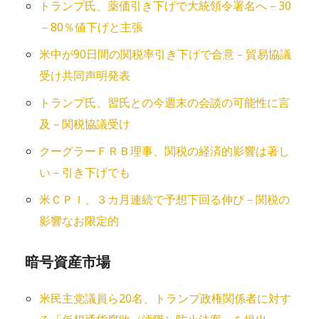
トランプ氏、薬価引き下げで大統領令署名へ－30
－80％値下げと主張
米中が90日間の関税率引き下げで合意－貿易協議
受け共同声明発表
トランプ氏、習氏との今週末の会談の可能性に言
及－関税協議受け
クーグラーＦＲＢ理事、関税の経済的影響は著し
い－引き下げでも
米ＣＰＩ、３カ月連続で予想下回る伸び－関税の
影響なお限定的
暗号資産市場
米民主党議員ら20名、トランプ政権関係者に対す