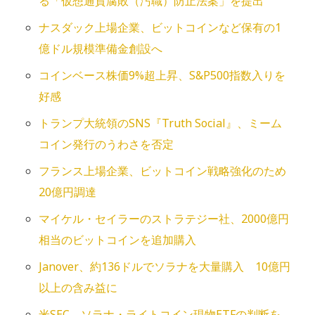
る「仮想通貨腐敗（汚職）防止法案」を提出
ナスダック上場企業、ビットコインなど保有の1
億ドル規模準備金創設へ
コインベース株価9%超上昇、S&P500指数入りを
好感
トランプ大統領のSNS『Truth Social』、ミーム
コイン発行のうわさを否定
フランス上場企業、ビットコイン戦略強化のため
20億円調達
マイケル・セイラーのストラテジー社、2000億円
相当のビットコインを追加購入
Janover、約136ドルでソラナを大量購入 10億円
以上の含み益に
米SEC、ソラナ・ライトコイン現物ETFの判断を