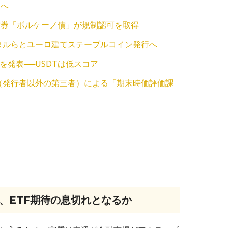
新へ
債券「ボルケーノ債」が規制認可を取得
タルらとユーロ建てステーブルコイン発行へ
を発表──USDTは低スコア
人（発行者以外の第三者）による「期末時価評価課
、ETF期待の息切れとなるか