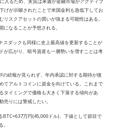
暇に入るため、実質は来週が金融市場がアクティブ
の利下げが示唆されたことで米国金利も急低下してお
むリスクアセットの買いが強まる可能性はある。
開になることが予想される。
とナスダックも同様に史上最高値を更新することが
ドが広がり、暗号資産も一層勢いを増すことは考
TFの続報が見られず、年内承認に対する期待が後
めてアルトコインに資金を向けている。これまで
るタイミングで価格も大きく下落する傾向があ
動売りには警戒したい。
TC=637万円(45,000ドル)、下値として節目で
する。