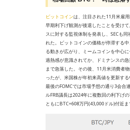
ビットコイン
は、注目された11月米雇
早期利下げ観測が後退したことを受けて
スに対する監視体制を発表し、SECも
れた。ビットコインの価格が停滞する中
る動きが広がり、ミームコインを中心に
過熱感が意識されてか、ドミナンスの急落とと
まで急落した。その後、11月米消費者
ったが、米国株が年初来高値を更新する中
最後のFOMCでは市場予想の通り3会
ルFRB議長は2024年に複数回の利下
ともにBTC=608万円(43,000ドル)付