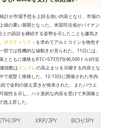
用統計が市場予想を上回る強い内容となり、市場の
上値の重い展開となった。米国司法省がバイナン
同社との訴訟を継続する姿勢を示したことも嫌気さ
、
ボラティリティ
を求めてアルトコインを物色す
一部では投機的な値動きが見られた。11日には、
もに価格もBTC=573万円(40,500ドル)付近
物価指数は
インフレ
の高止まりを示唆する内容とな
で底堅く推移した。12-13日に開催された年内
合連続で金利の据え置きが発表された。またパウエ
げの可能性を示し、ハト派的な内容を受けて米国株と
近まで急上昇した。