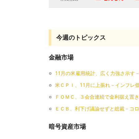
今週のトピックス
金融市場
11月の米雇用統計、広く力強さ示す
米ＣＰＩ、11月に上振れ－インフレ
ＦＯＭＣ、３会合連続で金利据え置き
ＥＣＢ、利下げ議論せずと総裁－コ
暗号資産市場