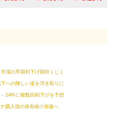
－市場の早期利下げ期待くじく
低下への険しい道を浮き彫りに
－24年に複数回利下げを予想
ロナ購入債の保有縮小加速へ