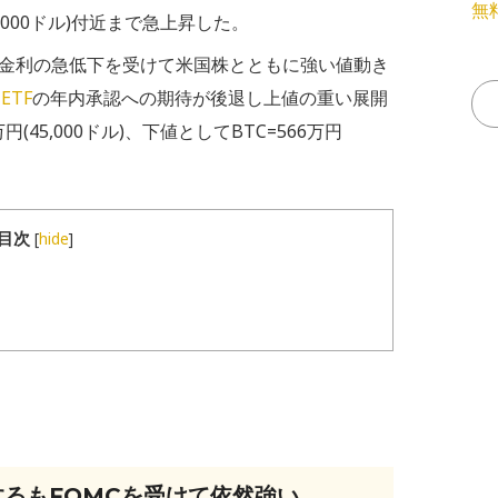
無
3,000ドル)付近まで急上昇した。
国金利の急低下を受けて米国株とともに強い値動き
ETF
の年内承認への期待が後退し上値の重い展開
(45,000ドル)、下値としてBTC=566万円
目次
[
hide
]
するもFOMCを受けて依然強い