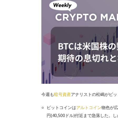
今週も
暗号資産
アナリストの松嶋がビッ
ビットコインは
アルトコイン
物色が
円(40,500ドル)付近まで急落した