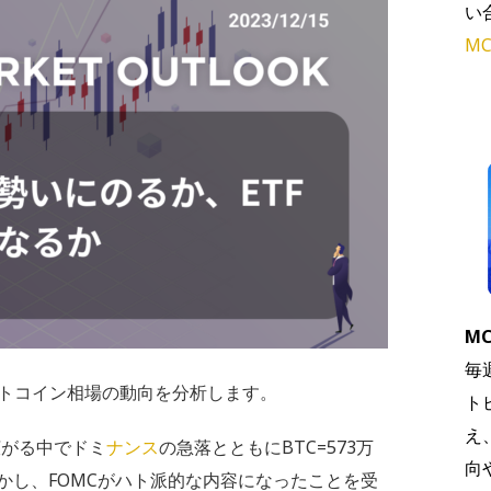
い
MC
MC
毎
トコイン相場の動向を分析します。
ト
え
広がる中でドミ
ナンス
の急落とともにBTC=573万
向
。しかし、FOMCがハト派的な内容になったことを受