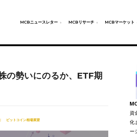
MCBニュースレター
MCBリサーチ
MCBマーケット
株の勢いにのるか、ETF期
MC
資
|
ビットコイン相場展望
化
ー