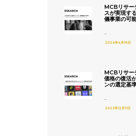
MCBリサー
スが実現す
儀事業の可
...
2024年4月19日
MCBリサー
価格の復活
ンの選定基
...
2023年12月11日