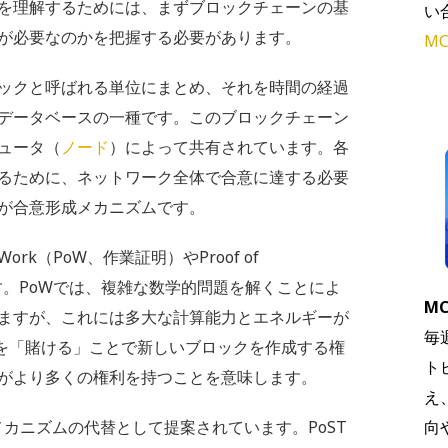
を理解するためには、まずブロックチェーンの基
い
が必要なのかを把握する必要があります。
MC
ックと呼ばれる単位にまとめ、それを時間の経過
データベースの一種です。このブロックチェーン
ュータ（
ノード
）によって共有されています。各
るために、ネットワーク全体で合意に達する必要
が合意形成メカニズムです。
ork（PoW、作業証明）やProof of
ます。PoWでは、複雑な数学的問題を解くことによ
MC
ますが、これには多大な計算能力とエネルギーが
毎
を「賭ける」ことで新しいブロックを作成する権
ト
がより多くの権利を持つことを意味します。
え
、これらのメカニズムの代替として提案されています。PoST
向