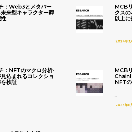
チ：Web3とメタバー
MCB
る未来型キャラクター葬
クスの
能性
以上に
...
2024年3
チ：NFTのマクロ分析-
MCB
が見込まれるコレクショ
Chai
準を検証
NFT
...
2023年11