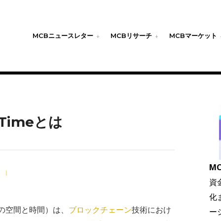
MCBニュースレター
MCBリサーチ
MCBマーケット
d Timeとは
MC
日
|
資
化
の空間と時間）は、
ブロックチェーン
技術におけ
ー