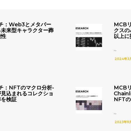
チ：Web3とメタバー
MCB
る未来型キャラクター葬
クスの
能性
以上に
...
2024年3
チ：NFTのマクロ分析-
MCB
が見込まれるコレクショ
Chai
準を検証
NFT
...
2023年11