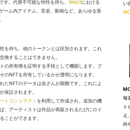
です。代替不可能な特性を持ち、
Web3
における
い
ゲーム内アイテム、音楽、動画など、あらゆる形
MC
。
属性を持ち、他のトークンとは区別されます。これ
と交換することはできません。
ットの所有権を証明する手段として機能します。ブ
そのNFTを所有しているかが透明になります。
れたNFTのデータは改ざんが困難です。これによ
MC
が保証されます。
毎
ートコントラクト
を利用して作成され、追加の機
ト
ば、アーティストは作品が再販されるたびにロイ
え
ることができます。
向