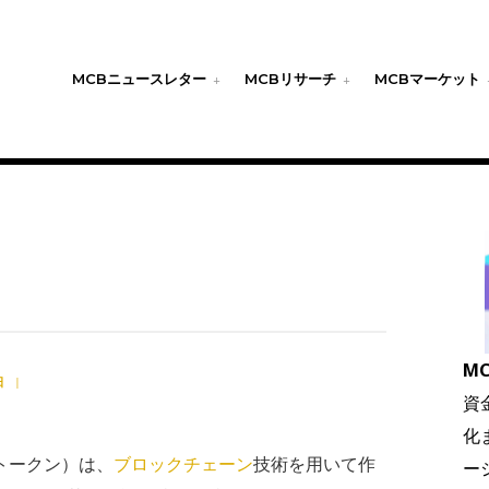
MCBニュースレター
MCBリサーチ
MCBマーケット
MC
日
|
資
化
替性トークン）は、
ブロックチェーン
技術を用いて作
ー