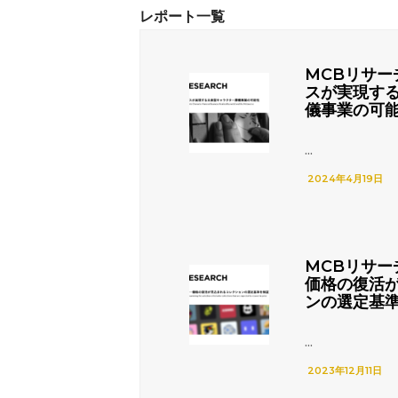
MCBリサー
スが実現す
儀事業の可
...
2024年4月19日
MCBリサー
価格の復活
ンの選定基
...
2023年12月11日