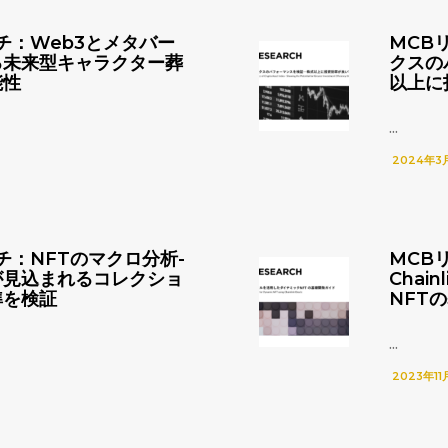
チ：Web3とメタバー
MCB
る未来型キャラクター葬
クスの
能性
以上に
...
2024年3
チ：NFTのマクロ分析-
MCB
が見込まれるコレクショ
Chai
準を検証
NFT
...
2023年11