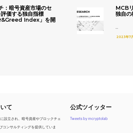
チ：暗号資産市場のセ
MCB
を評価する独自指標
独自の
r&Greed Index」を開
...
2023年7
ついて
公式ツイッター
2月に設立され、暗号資産やブロックチェ
Tweets by mcryptolab
びコンサルティングを提供していま