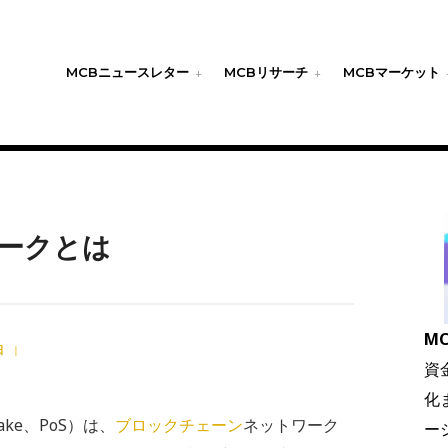
MCBニュースレター
MCBリサーチ
MCBマーケット
ークとは
MC
日
|
資
化
ake、PoS）は、
ブロックチェーン
ネットワーク
ー