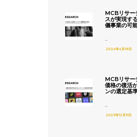
MCBリサー
スが実現す
儀事業の可
...
2024年4月19日
MCBリサー
価格の復活
ンの選定基
...
2023年12月11日