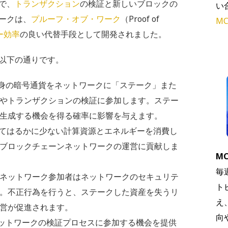
で、
トランザクション
の検証と新しいブロックの
い
ークは、
プルーフ・オブ・ワーク
（Proof of
MC
ー効率
の良い代替手段として開発されました。
以下の通りです。
自身の暗号通貨をネットワークに「ステーク」また
やトランザクションの検証に参加します。ステー
生成する機会を得る確率に影響を与えます。
比べてはるかに少ない計算資源とエネルギーを消費し
ブロックチェーンネットワークの運営に貢献しま
MC
毎
ネットワーク参加者はネットワークのセキュリテ
ト
。不正行為を行うと、ステークした資産を失うリ
え
営が促進されます。
向
ネットワークの検証プロセスに参加する機会を提供