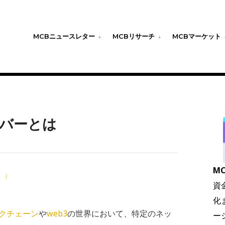
MCBニュースレター
MCBリサーチ
MCBマーケット
バーとは
MC
日
|
資
化
クチェーン
や
web3
の世界において、特定のネッ
ー