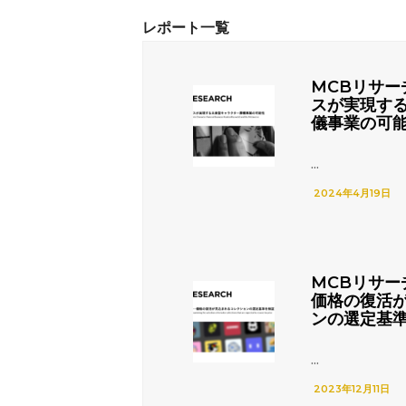
MCBリサー
スが実現す
儀事業の可
...
2024年4月19日
MCBリサー
価格の復活
ンの選定基
...
2023年12月11日