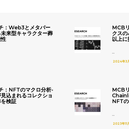
チ：Web3とメタバー
MCB
る未来型キャラクター葬
クスの
能性
以上に
...
2024年3
チ：NFTのマクロ分析-
MCB
が見込まれるコレクショ
Chai
準を検証
NFT
...
2023年11