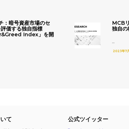
チ：暗号資産市場のセ
MCB
を評価する独自指標
独自の
r&Greed Index」を開
...
2023年7
ついて
公式ツイッター