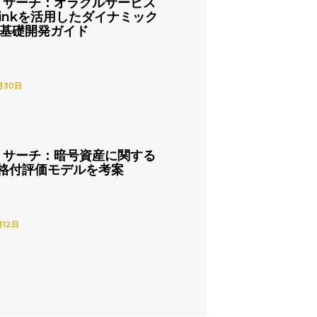
リサーチ：オラクルサービス
nlinkを活用したダイナミック
の基礎開発ガイド
月30日
リサーチ：暗号資産に関する
格付評価モデルを考案
月12日