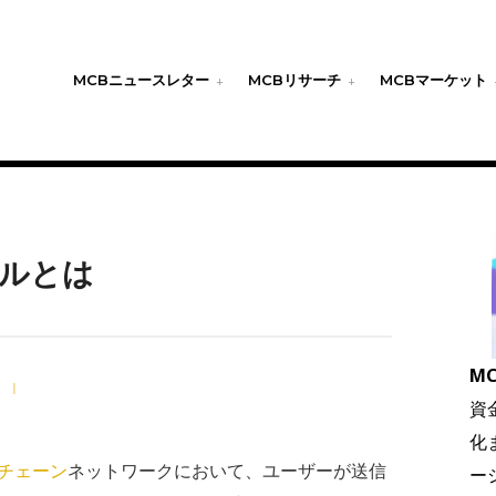
MCBニュースレター
MCBリサーチ
MCBマーケット
ルとは
MC
日
|
資
化
チェーン
ネットワークにおいて、ユーザーが送信
ー