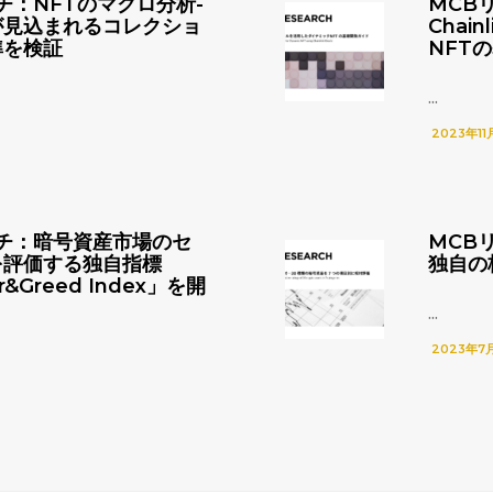
チ：NFTのマクロ分析-
MCB
が見込まれるコレクショ
Chai
準を検証
NFT
...
2023年11
チ：暗号資産市場のセ
MCB
を評価する独自指標
独自の
r&Greed Index」を開
...
2023年7