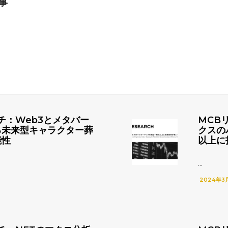
事
チ：Web3とメタバー
MCB
る未来型キャラクター葬
クスの
能性
以上に
...
2024年3