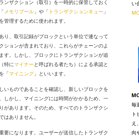
ランザクション（取引）を一時的に保管しておく
い
「
メモリプール
」や「
トランザクションキュー
」
MC
を管理するために使われます。
あり、取引記録がブロックという単位で連なって
クションが含まれており、これらがチェーンのよ
ます。しかし、ブロックにトランザクションが追
（特に
マイナー
と呼ばれる者たち）による承認と
を「
マイニング
」といいます。
しいものであることを確認し、新しいブロックを
MC
。しかし、マイニングには時間がかかるため、一
毎
りがあります。そのため、すべてのトランザクシ
ト
ではありません。
え
重要になります。ユーザーが送信したトランザク
向