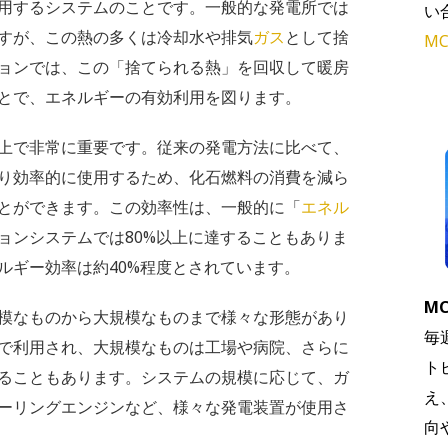
用するシステムのことです。一般的な発電所では
い
すが、この熱の多くは冷却水や排気
ガス
として捨
MC
ョンでは、この「捨てられる熱」を回収して暖房
とで、エネルギーの有効利用を図ります。
上で非常に重要です。従来の発電方法に比べて、
り効率的に使用するため、化石燃料の消費を減ら
とができます。この効率性は、一般的に「
エネル
ョンシステムでは80%以上に達することもありま
ルギー効率は約40%程度とされています。
MC
模なものから大規模なものまで様々な形態があり
毎
で利用され、大規模なものは工場や病院、さらに
ト
ることもあります。システムの規模に応じて、ガ
え
ーリングエンジンなど、様々な発電装置が使用さ
向