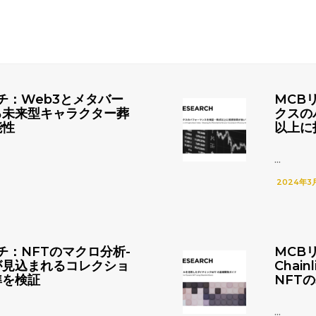
チ：Web3とメタバー
MCB
る未来型キャラクター葬
クスの
能性
以上に
...
2024年3
チ：NFTのマクロ分析-
MCB
が見込まれるコレクショ
Chai
準を検証
NFT
...