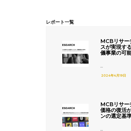
MCBリサー
スが実現す
儀事業の可
...
2024年4月19日
MCBリサー
価格の復活
ンの選定基
...