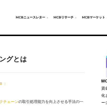
MCBニュースレター
MCBリサーチ
MCBマーケット
ングとは
MC
2日
|
資
化
クチェーン
の取引処理能力を向上させる手法の一
ー