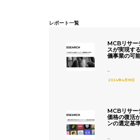
MCBリサー
スが実現す
儀事業の可
...
2024年4月19日
MCBリサー
価格の復活
ンの選定基
...