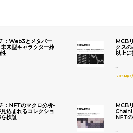
チ：Web3とメタバー
MCB
る未来型キャラクター葬
クスの
能性
以上に
...
2024年3
チ：NFTのマクロ分析-
MCB
が見込まれるコレクショ
Chai
準を検証
NFT
...