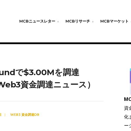
MCBニュースレター
MCBリサーチ
MCBマーケット
Roundで$3.00Mを調達
のWeb3資金調達ニュース）
MC
資
日
|
WEB3 資金調達DB
化
ー