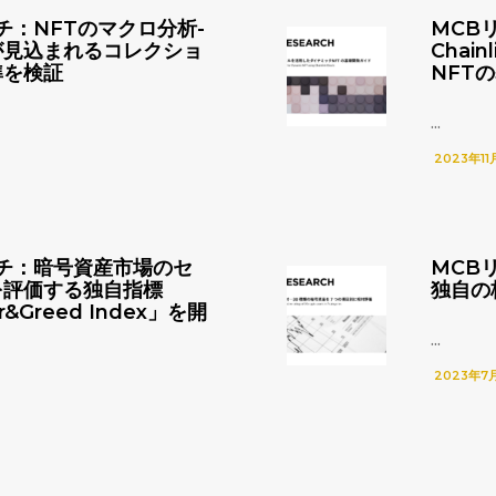
チ：NFTのマクロ分析-
MCB
が見込まれるコレクショ
Chai
準を検証
NFT
...
2023年11
チ：暗号資産市場のセ
MCB
を評価する独自指標
独自の
r&Greed Index」を開
...
2023年7