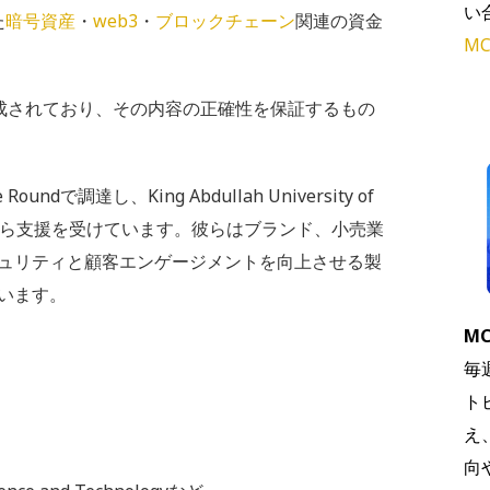
い
た
暗号資産
・
web3
・
ブロックチェーン
関連の資金
MC
で作成されており、その内容の正確性を保証するもの
Roundで調達し、King Abdullah University of
どの投資家から支援を受けています。彼らはブランド、小売業
ュリティと顧客エンゲージメントを向上させる製
います。
MC
毎
ト
え
向