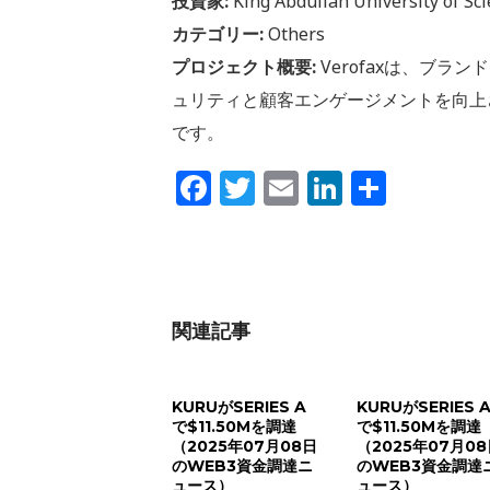
投資家:
King Abdullah University of S
カテゴリー:
Others
プロジェクト概要:
Verofaxは、ブ
ュリティと顧客エンゲージメントを向上
です。
Facebook
Twitter
Email
LinkedIn
共
有
関連記事
KURUがSERIES A
KURUがSERIES 
で$11.50Mを調達
で$11.50Mを調達
（2025年07月08日
（2025年07月0
のWEB3資金調達ニ
のWEB3資金調達
ュース）
ュース）