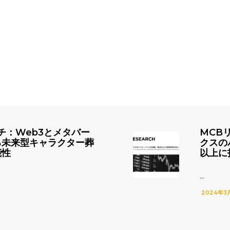
チ：Web3とメタバー
MCB
る未来型キャラクター葬
クスの
能性
以上に
...
2024年3