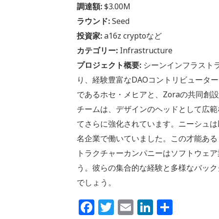
調達額:
$3.00M
ラウンド:
Seed
投資家:
a16z cryptoなど
カテゴリー:
Infrastructure
プロジェクト概要:
シーンインフラスト
り、経験豊富なDAOコントリビューターであ
であるホセ・メヒアと、Zoraの共同創
チームは、デザインのヘッドとして広範
てさらに強化されています。ニーシュは以前、Go
名企業で働いていました。この才能ある
トラクチャーカンパニーはソフトウェア
う。彼らの集合的な経験と多様なバック
でしょう。
Facebook
Twitter
Email
LinkedIn
共