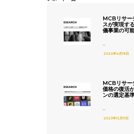
MCBリサー
スが実現す
儀事業の可
...
2024年4月19日
MCBリサー
価格の復活
ンの選定基
...
2023年12月11日