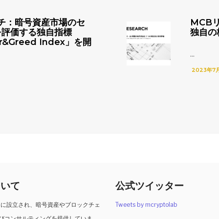
チ：暗号資産市場のセ
MCB
を評価する独自指標
独自の
r&Greed Index」を開
...
2023年7
ついて
公式ツイッター
2月に設立され、暗号資産やブロックチェ
Tweets by mcryptolab
びコンサルティングを提供していま