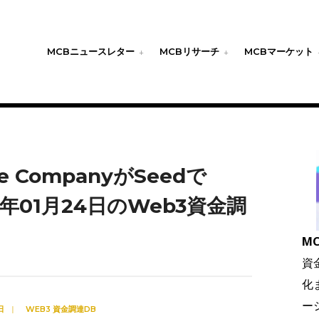
MCBニュースレター
MCBリサーチ
MCBマーケット
ure CompanyがSeedで
4年01月24日のWeb3資金調
MC
資
化
ー
日
|
WEB3 資金調達DB