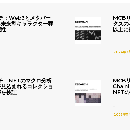
チ：Web3とメタバー
MCB
る未来型キャラクター葬
クスの
能性
以上に
...
2024年3
チ：NFTのマクロ分析-
MCB
が見込まれるコレクショ
Chai
準を検証
NFT
...
2023年11