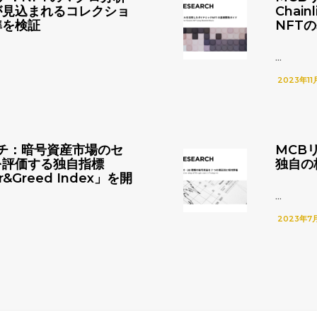
が見込まれるコレクショ
Chai
準を検証
NFT
...
2023年11
チ：暗号資産市場のセ
MCB
を評価する独自指標
独自の
r&Greed Index」を開
...
2023年7