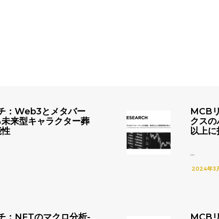
チ：Web3とメタバー
MCB
る未来型キャラクター葬
クスの
能性
以上に
...
2024年3
チ：NFTのマクロ分析-
MCB