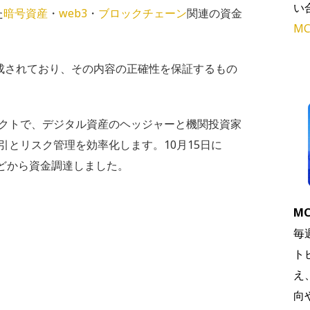
い
た
暗号資産
・
web3
・
ブロックチェーン
関連の資金
MC
で作成されており、その内容の正確性を保証するもの
クトで、デジタル資産のヘッジャーと機関投資家
とリスク管理を効率化します。10月15日に
pleなどから資金調達しました。
MC
毎
ト
え
向