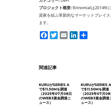
カテゴリー:
DeFi
プロジェクト概要:
Bitnomialは2
資家を結ぶ革新的なマーケットプレイス
ます。
Facebook
Twitter
Email
LinkedIn
共
有
関連記事
KURUがSERIES A
KURUがSERIES 
で$11.50Mを調達
で$11.50Mを調達
（2025年07月08日
（2025年07月0
のWEB3資金調達ニ
のWEB3資金調達
ュース）
ュース）