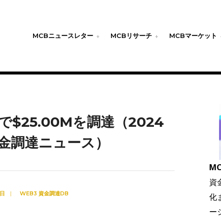
MCBニュースレター
MCBリサーチ
MCBマーケット
s Cで$25.00Mを調達（2024
3資金調達ニュース）
MC
資
6日
|
WEB3 資金調達DB
化
ー