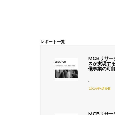
MCBリサー
スが実現す
儀事業の可
...
2024年4月19日
MCBリサー