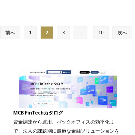
前へ
1
2
3
…
10
次へ
投
稿
の
ペ
ー
ジ
送
り
MCB FinTechカタログ
資金調達から運用、バックオフィスの効率化ま
で、法人の課題別に最適な金融ソリューションを