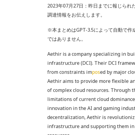
2023年07月27日：昨日までに報じられ
調達情報をお伝えします。
※本まとめはGPT-3.5によって自動
ではありません。
Aethir is a company specializing in bui
infrastructure (DCI). Their DCI framew
from constraints im
pos
ed by major clo
Aethir aims to provide more flexible an
of complex cloud resources. Through t
limitations of current cloud dominance
innovation in the AI and gaming industr
decentralization, Aethir is revolutioni
infrastructure and supporting them in 