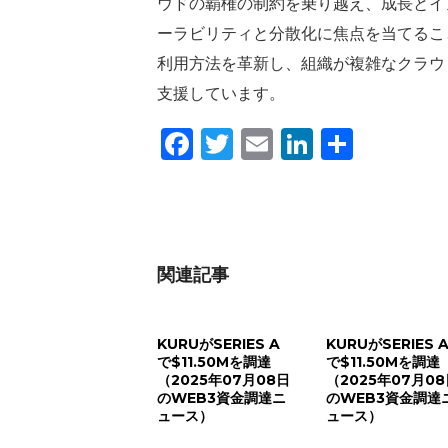
ウドの覇権の制約を乗り越え、成長とイ
ーラビリティと分散化に焦点を当てること
利用方法を革新し、組織が複雑なクラウ
支援しています。
Facebook
Twitter
Email
LinkedIn
共
有
関連記事
KURUがSERIES A
KURUがSERIES 
で$11.50Mを調達
で$11.50Mを調達
（2025年07月08日
（2025年07月0
のWEB3資金調達ニ
のWEB3資金調達
ュース）
ュース）