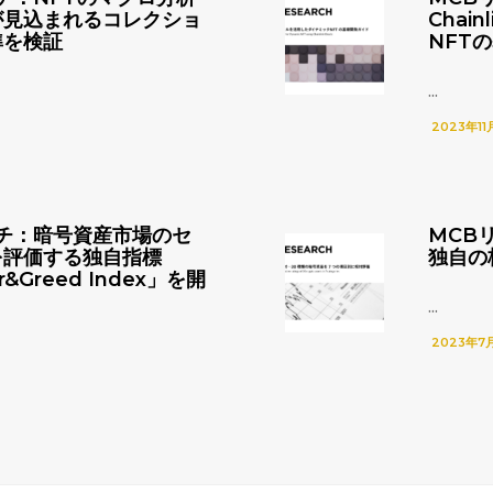
が見込まれるコレクショ
Chai
準を検証
NFT
...
2023年11
チ：暗号資産市場のセ
MCB
を評価する独自指標
独自の
r&Greed Index」を開
...
2023年7