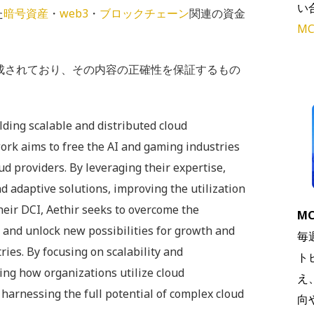
い
た
暗号資産
・
web3
・
ブロックチェーン
関連の資金
MC
で作成されており、その内容の正確性を保証するもの
lding scalable and distributed cloud
ork aims to free the AI and gaming industries
ud providers. By leveraging their expertise,
d adaptive solutions, improving the utilization
heir DCI, Aethir seeks to overcome the
MC
 and unlock new possibilities for growth and
毎
ies. By focusing on scalability and
ト
zing how organizations utilize cloud
え
harnessing the full potential of complex cloud
向