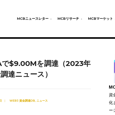
MCBニュースレター
MCBリサーチ
MCBマーケット
es Aで$9.00Mを調達（2023年
資金調達ニュース）
MC
資
日
|
WEB3 資金調達DB
,
ニュース
化
ー