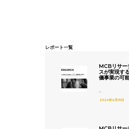
MCBリサー
スが実現す
儀事業の可
...
2024年4月19日
MCBリサー