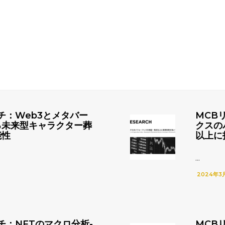
チ：Web3とメタバー
MCB
る未来型キャラクター葬
クスの
能性
以上に
...
2024年3
チ：NFTのマクロ分析-
MCB