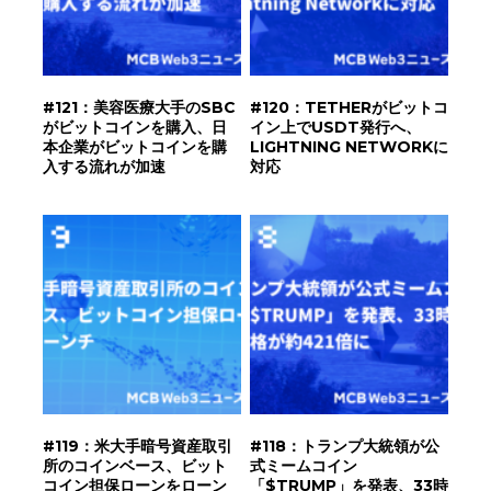
#121：美容医療大手のSBC
#120：TETHERがビットコ
がビットコインを購入、日
イン上でUSDT発行へ、
本企業がビットコインを購
LIGHTNING NETWORKに
入する流れが加速
対応
#119：米大手暗号資産取引
#118：トランプ大統領が公
所のコインベース、ビット
式ミームコイン
コイン担保ローンをローン
「$TRUMP」を発表、33時