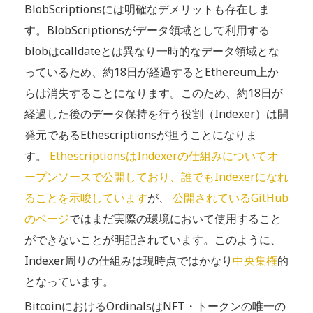
BlobScriptionsには明確なデメリットも存在しま
す。BlobScriptionsがデータ領域として利用する
blobはcalldateとは異なり一時的なデータ領域とな
っているため、約18日が経過するとEthereum上か
らは消失することになります。このため、約18日が
経過した後のデータ保持を行う役割（Indexer）は開
発元であるEthescriptionsが担うことになりま
す。
EthescriptionsはIndexerの仕組みについてオ
ープンソースで公開しており、誰でもIndexerになれ
ることを示唆しています
が、
公開されているGitHub
のページ
ではまだ実際の環境において使用すること
ができないことが明記されています。このように、
Indexer周りの仕組みは現時点ではかなり
中央集権
的
となっています。
BitcoinにおけるOrdinalsはNFT・トークンの唯一の