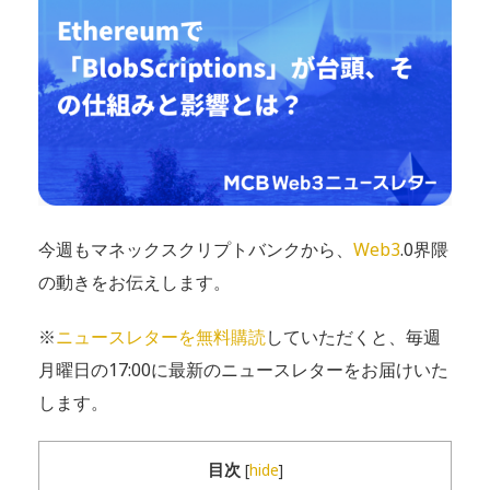
今週もマネックスクリプトバンクから、
Web3
.0界隈
の動きをお伝えします。
※
ニュースレターを無料購読
していただくと、毎週
月曜日の17:00に最新のニュースレターをお届けいた
します。
目次
[
hide
]