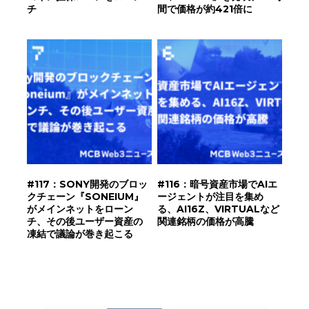
チ
間で価格が約421倍に
#117：SONY開発のブロッ
#116：暗号資産市場でAIエ
クチェーン『SONEIUM』
ージェントが注目を集め
がメインネットをローン
る、AI16Z、VIRTUALなど
チ、その後ユーザー資産の
関連銘柄の価格が高騰
凍結で議論が巻き起こる