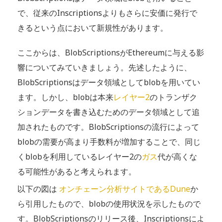
で、従来のInscriptionsよりもさらに安価に発行で
きるという点において新規性があります。
ここからは、BlobScriptionsがEthereumに与える影
響についてみていきましょう。先述したように、
BlobScriptionsはデータ領域としてblobを用いてい
ます。しかし、blobは本来
レイヤー2
のトランザク
ションデータを書き込むためのデータ領域として追
加されたものです。BlobScriptionsの流行によって
blobの需要が高まり手数料が増加することで、同じ
くblobを利用しているレイヤー2の
ガス
代が高くな
る可能性があると考えられます。
以下の図は
オンチェーン分析サイトであるDune
か
ら引用したもので、blobの使用状況を示したもので
す。BlobScriptionsのリリース後、Inscriptionsによ