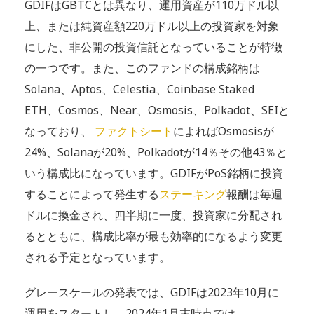
GDIFはGBTCとは異なり、運用資産が110万ドル以
上、または純資産額220万ドル以上の投資家を対象
にした、非公開の投資信託となっていることが特徴
の一つです。また、このファンドの構成銘柄は
Solana、Aptos、Celestia、Coinbase Staked
ETH、Cosmos、Near、Osmosis、Polkadot、SEIと
なっており、
ファクトシート
によればOsmosisが
24%、Solanaが20%、Polkadotが14％その他43％と
いう構成比になっています。GDIFがPoS銘柄に投資
することによって発生する
ステーキング
報酬は毎週
ドルに換金され、四半期に一度、投資家に分配され
るとともに、構成比率が最も効率的になるよう変更
される予定となっています。
グレースケールの発表では、GDIFは2023年10月に
運用をスタートし、2024年1月末時点では