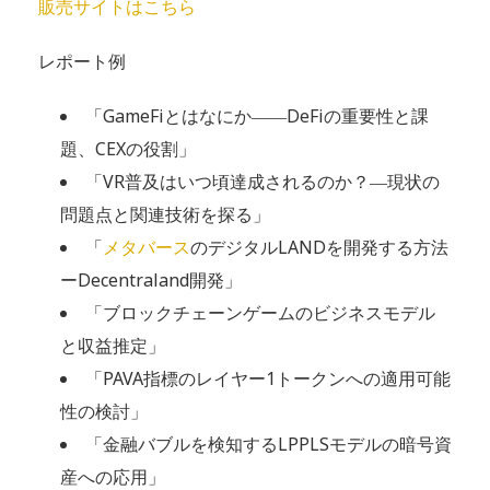
販売サイトはこちら
レポート例
「GameFiとはなにか――DeFiの重要性と課
題、CEXの役割」
「VR普及はいつ頃達成されるのか？―現状の
問題点と関連技術を探る」
「
メタバース
のデジタルLANDを開発する方法
ーDecentraland開発」
「ブロックチェーンゲームのビジネスモデル
と収益推定」
「PAVA指標のレイヤー1トークンへの適用可能
性の検討」
「金融バブルを検知するLPPLSモデルの暗号資
産への応用」