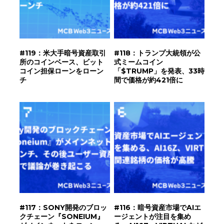
#119：米大手暗号資産取引
#118：トランプ大統領が公
所のコインベース、ビット
式ミームコイン
コイン担保ローンをローン
「$TRUMP」を発表、33時
チ
間で価格が約421倍に
#117：SONY開発のブロッ
#116：暗号資産市場でAIエ
クチェーン『SONEIUM』
ージェントが注目を集め