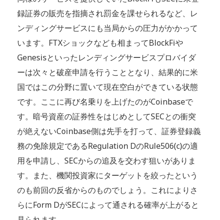
録証券の販売を指摘され罰金を課せられるなど、レ
ンディングサービスにも当局からの圧力がかかって
います。FTXショックなども相まってBlockFiや
Genesisといったレンディングサービスプロバイダ
ーは次々と破産申請を行うこととなり、結果的に米
国ではこの分野に置いて現在空白ができている状態
です。ここに再び名乗りを上げたのがCoinbaseで
す。暗号資産の証券性をはじめとしてSECとの衝突
が絶えないCoinbase側は先手を打って、証券登録義
務の免除規定であるRegulation DのRule506(c)の適
用を申請し、SECからの追及を交わす狙いがありま
す。また、機関投資家にターゲットを絞ったという
のも前回の反省からのものでしょう。これによりさ
らにForm DがSECによって通される確率が上がると
見られます。