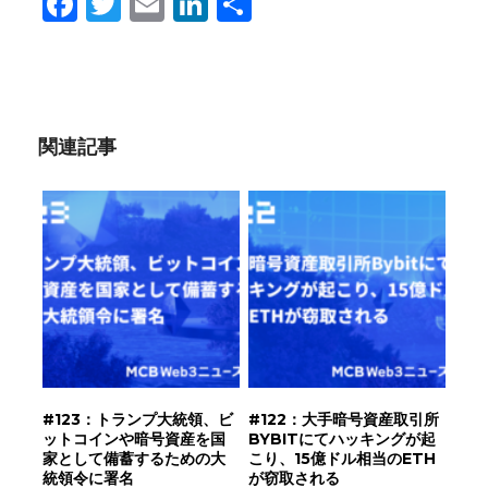
Facebook
Twitter
Email
LinkedIn
共
有
関連記事
#123：トランプ大統領、ビ
#122：大手暗号資産取引所
ットコインや暗号資産を国
BYBITにてハッキングが起
家として備蓄するための大
こり、15億ドル相当のETH
統領令に署名
が窃取される