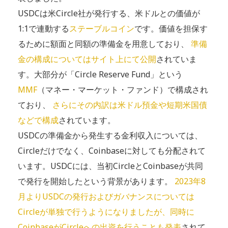
USDCは米Circle社が発行する、米ドルとの価値が
1:1で連動する
ステーブルコイン
です。価値を担保す
るために額面と同額の準備金を用意しており、
準備
金の構成についてはサイト上にて公開
されていま
す。大部分が「Circle Reserve Fund」という
MMF
（マネー・マーケット・ファンド）で構成され
ており、
さらにその内訳は米ドル預金や短期米国債
などで構成
されています。
USDCの準備金から発生する金利収入については、
Circleだけでなく、Coinbaseに対しても分配されて
います。USDCには、当初CircleとCoinbaseが共同
で発行を開始したという背景があります。
2023年8
月よりUSDCの発行およびガバナンスについては
Circleが単独で行うようになりましたが、同時に
CoinbaseがCircleへの出資を行うことも発表
されて