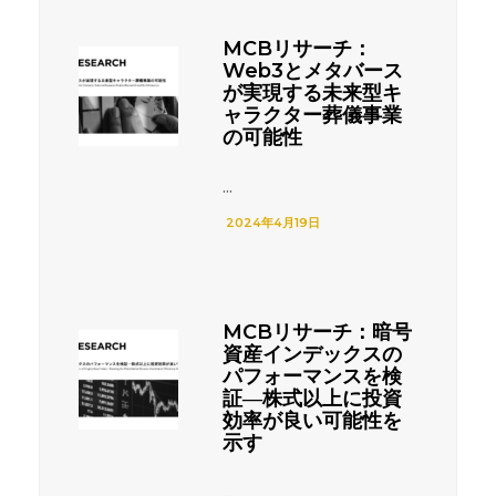
MCBリサーチ：
Web3とメタバース
が実現する未来型キ
ャラクター葬儀事業
の可能性
...
2024年4月19日
MCBリサーチ：暗号
資産インデックスの
パフォーマンスを検
証―株式以上に投資
効率が良い可能性を
示す
...