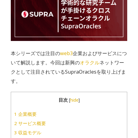
本シリーズでは注目の
web3
企業およびサービスにつ
いて解説します。今回は新興の
オラクル
ネットワー
クとして注目されているSupraOraclesを取り上げま
す。
目次
[
hide
]
1
企業概要
2
サービス概要
3
収益モデル