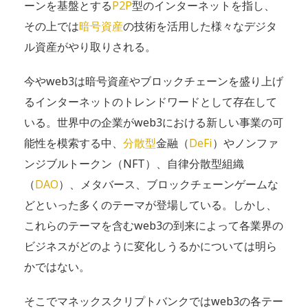
ーンを基盤とする
P2P
型のインターネットを指し、
その上では
暗号資産
の技術を活用した様々なデジタ
ル資産がやり取りされる。
今やweb3は暗号資産やブロックチェーンを盛り上げ
るインターネットのトレンドワードとして存在して
いる。世界中の企業がweb3における新しい事業の可
能性を模索する中、
分散型
金融（
DeFi
）やノンファ
ンジブルトークン（NFT）、自律分散型組織
（
DAO
）、メタバース、ブロックチェーンゲームな
どといった多くのテーマが登場している。しかし、
これらのテーマを含むweb3の到来によって各業界の
ビジネスがどのように変化しうるかについては明ら
かではない。
そこでマネックスクリプトバンクではweb3の各テー